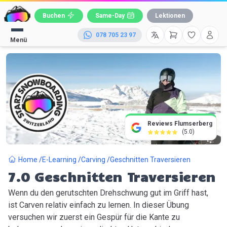
Buchen
Same-Day
Lektionen
078 705 23 97
Menü
Reviews Flumserberg
(5.0)
Home
E-Learning
Carving
Geschnitten Traversieren
7.0
Geschnitten Traversieren
Wenn du den gerutschten Drehschwung gut im Griff hast,
ist Carven relativ einfach zu lernen. In dieser Übung
versuchen wir zuerst ein Gespür für die Kante zu