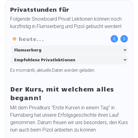
Privatstunden für
Folgende Snowboard Privat Lektionen können noch
kurzfristig in Flumserberg und Pizol gebucht werden!
heute
...
Leider gibt es an den gewählten Daten keine freien Kurse
Leider gibt es an diesem Tag keine freien Plätze mehr.
Es momäntli, aktuelle Daten werden geladen.
mehr.
Use setting
Alle Optionen anzeigen
Der Kurs, mit welchem alles
begann!
Mit dem Privatkurs "Erste Kurven in einem Tag" in
Flumsberg hat unsere Erfolgsgeschichte ihren Lauf
genommen. Darum freuen wir uns besonders, den Kurs
nun auch beim Pizol anbieten zu können.